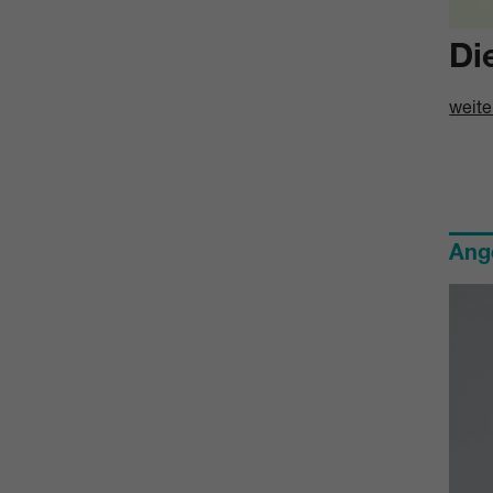
Di
weite
Ang