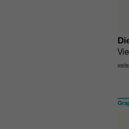
Di
Vi
weite
Gra