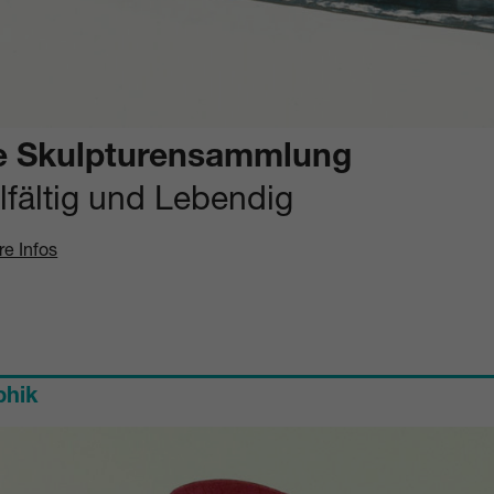
e Skulpturensammlung
elfältig und Lebendig
re Infos
phik