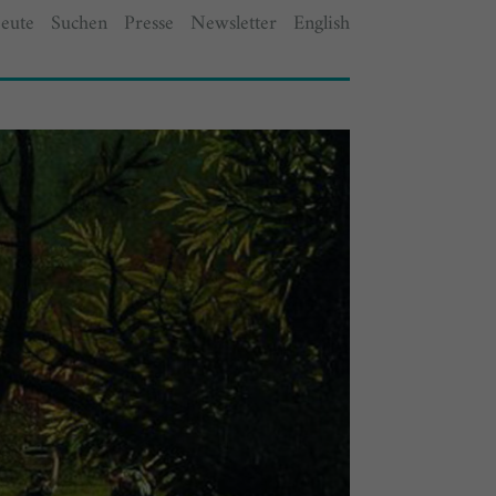
eute
Suchen
Presse
Newsletter
English
ungen geplant.
Tickets