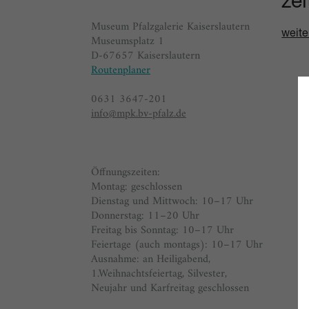
ze
Museum Pfalzgalerie Kaiserslautern
weite
Museumsplatz 1
D-67657 Kaiserslautern
Routenplaner
0631 3647-201
info@mpk.bv-pfalz.de
Öffnungszeiten:
Montag: geschlossen
Dienstag und Mittwoch: 10–17 Uhr
Donnerstag: 11–20 Uhr
Freitag bis Sonntag: 10–17 Uhr
Feiertage (auch montags): 10–17 Uhr
Ausnahme: an Heiligabend,
1.Weihnachtsfeiertag, Silvester,
Neujahr und Karfreitag geschlossen