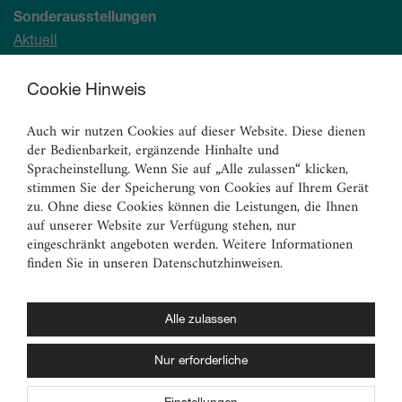
Sonderausstellungen
Aktuell
Demnächst
Archiv
Cookie Hinweis
Auch wir nutzen Cookies auf dieser Website. Diese dienen
Ständige Sammlung
der Bedienbarkeit, ergänzende Hinhalte und
Malerei
Spracheinstellung. Wenn Sie auf „Alle zulassen“ klicken,
Skulpturen
stimmen Sie der Speicherung von Cookies auf Ihrem Gerät
zu. Ohne diese Cookies können die Leistungen, die Ihnen
Graphik
auf unserer Website zur Verfügung stehen, nur
Angewandte Kunst
eingeschränkt angeboten werden. Weitere Informationen
finden Sie in unseren Datenschutzhinweisen.
Vermittlungsangebote
für Erwachsene
für Familien
Alle zulassen
für Kinder und Jugendliche
Nur erforderliche
für Schulen und Kitas
pädagogische Fortbildung