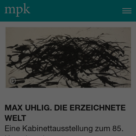
Heute geöffnet
11:00
–
20:00
Uhr
Besucherinfo
Heute im mpk
Für heute sind keine Veranstaltungen geplant.
zum Veranstaltungskalender
Tickets
MAX UHLIG. DIE ERZEICHNETE
WELT
Eine Kabinettausstellung zum 85.