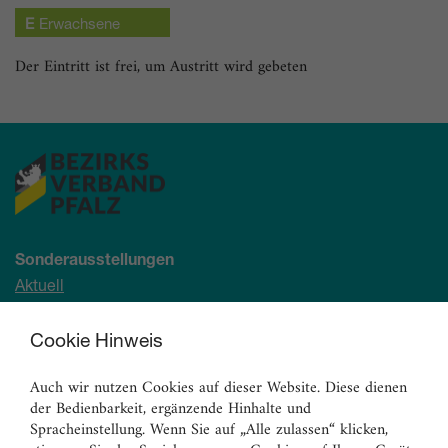
Erwachsene
Der Eintritt ist frei, um Austritt wird gebeten
Sonderausstellungen
Aktuell
Demnächst
Archiv
Cookie Hinweis
Auch wir nutzen Cookies auf dieser Website. Diese dienen
Ständige Sammlung
der Bedienbarkeit, ergänzende Hinhalte und
Malerei
Spracheinstellung. Wenn Sie auf „Alle zulassen“ klicken,
Skulpturen