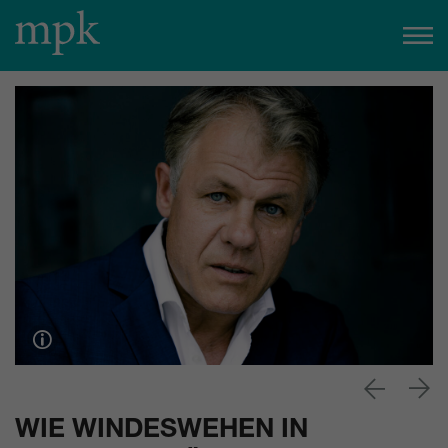
Heute geöffnet
10:00
–
17:00
Uhr
Besucherinfo
Heute im mpk
15:00
Uhr
Kuratorinnenführung zum Geburtstag von Eileen Gray
zum Veranstaltungskalender
Tickets
WIE WINDESWEHEN IN