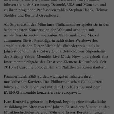
führten sie nach Strasbourg, Detmold, USA und München und
zu ihren prägenden Professoren zählen Stephan Haack, Helmar
Stiehler und Bernard Greenhouse.
Als Stipendiatin der Münchner Philharmoniker spielte sie in den
bedeutendsten Konzertsälen der Welt und arbeitete mit
namhaften Dirigenten wie Zubin Mehta und Lorin Maazel
zusammen. Sie ist Preisträgerin zahlreicher Wettbewerbe,
erspielte sich den Dieter-Ulrich-Musikförderpreis und ein
Jahresstipendium des Rotary Clubs Detmold, war Stipendiatin
der Stiftung Yehudi Menuhin-Live Music Now und erhielt eine
Instrumentenleihgabe des Ernst-von-Siemens-Kulturfonds. Seit
2013 ist Caroline Solocellistin am Pfalztheater Kaiserslautern.
Kammermusik zählt zu den wichtigsten Inhalten ihrer
musikalischen Karriere. Das Philharmonischen Celloquartett
führte sie nach Japan und mit dem Duo ICstrings und dem
EVENOS Ensemble konzertiert sie europaweit.
Ivan Knezevic
, geboren in Belgrad, begann seine musikalische
Ausbildung im Alter von fünf Jahren. Er studierte Violine an den
Musikhochschulen Belgrad, Köln und Essen. Bereits in jungen