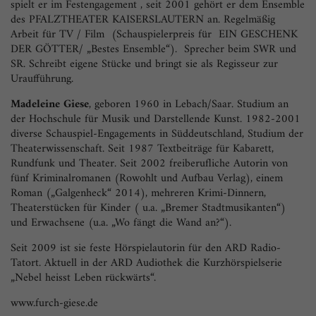
spielt er im Festengagement , seit 2001 gehört er dem Ensemble
des PFALZTHEATER KAISERSLAUTERN an. Regelmäßig
Arbeit für TV / Film (Schauspielerpreis für EIN GESCHENK
DER GÖTTER/ „Bestes Ensemble“). Sprecher beim SWR und
SR. Schreibt eigene Stücke und bringt sie als Regisseur zur
Uraufführung.
Madeleine Giese
, geboren 1960 in Lebach/Saar. Studium an
der Hochschule für Musik und Darstellende Kunst. 1982-2001
diverse Schauspiel-Engagements in Süddeutschland, Studium der
Theaterwissenschaft. Seit 1987 Textbeiträge für Kabarett,
Rundfunk und Theater. Seit 2002 freiberufliche Autorin von
fünf Kriminalromanen (Rowohlt und Aufbau Verlag), einem
Roman („Galgenheck“ 2014), mehreren Krimi-Dinnern,
Theaterstücken für Kinder ( u.a. „Bremer Stadtmusikanten“)
und Erwachsene (u.a. „Wo fängt die Wand an?“).
Seit 2009 ist sie feste Hörspielautorin für den ARD Radio-
Tatort. Aktuell in der ARD Audiothek die Kurzhörspielserie
„Nebel heisst Leben rückwärts“.
www.furch-giese.de