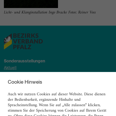
Licht- und Klanginstallation Ingo Bracke Fotos: Reiner Voss
Sonderausstellungen
Aktuell
Demnächst
Archiv
Cookie Hinweis
Auch wir nutzen Cookies auf dieser Website. Diese dienen
Ständige Sammlung
der Bedienbarkeit, ergänzende Hinhalte und
Malerei
Spracheinstellung. Wenn Sie auf „Alle zulassen“ klicken,
Skulpturen
stimmen Sie der Speicherung von Cookies auf Ihrem Gerät
zu. Ohne diese Cookies können die Leistungen, die Ihnen
Graphik