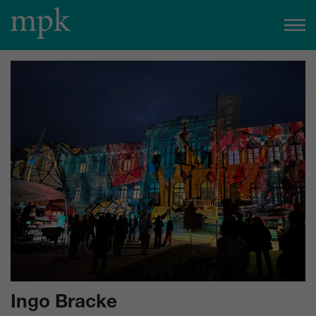
Heute geöffnet
11:00
–
20:00
Uhr
Besucherinfo
Heute im mpk
Für heute sind keine Veranstaltungen geplant.
zum Veranstaltungskalender
Tickets
Ingo Bracke