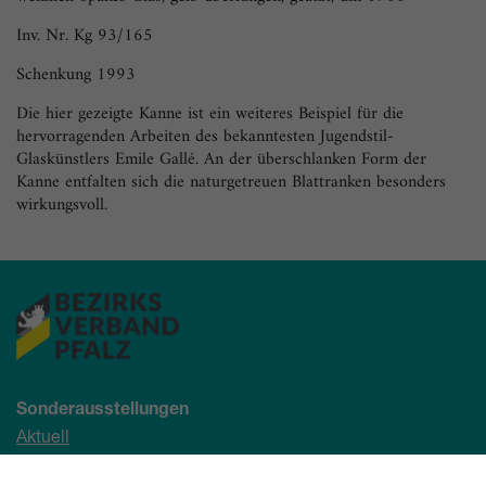
Inv. Nr. Kg 93/165
Schenkung 1993
Die hier gezeigte Kanne ist ein weiteres Beispiel für die
hervorragenden Arbeiten des bekanntesten Jugendstil-
Glaskünstlers Emile Gallé. An der überschlanken Form der
Kanne entfalten sich die naturgetreuen Blattranken besonders
wirkungsvoll.
Sonderausstellungen
Aktuell
Demnächst