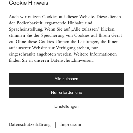
Archiv
Cookie Hinweis
Auch wir nutzen Cookies auf dieser Website. Diese dienen
Ständige Sammlung
der Bedienbarkeit, ergänzende Hinhalte und
Malerei
Spracheinstellung. Wenn Sie auf „Alle zulassen“ klicken,
Skulpturen
stimmen Sie der Speicherung von Cookies auf Ihrem Gerät
zu. Ohne diese Cookies können die Leistungen, die Ihnen
Graphik
auf unserer Website zur Verfügung stehen, nur
Angewandte Kunst
eingeschränkt angeboten werden. Weitere Informationen
finden Sie in unseren Datenschutzhinweisen.
Vermittlungsangebote
für Erwachsene
für Familien
Alle zulassen
für Kinder und Jugendliche
Nur erforderliche
für Schulen und Kitas
pädagogische Fortbildung
Einstellungen
für Unternehmen
Datenschutzerklärung
Impressum
© 2026 mpk – Museum Pfalzgalerie Kaiserslautern