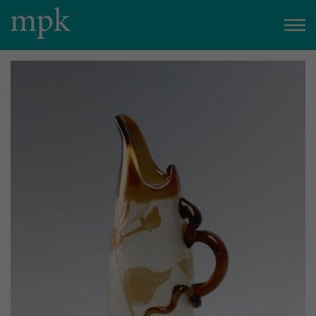
Heute geöffnet
10:00
–
17:00
Uhr
Besucherinfo
Heute im mpk
15:00
Uhr
Kuratorinnenführung zum Geburtstag von Eileen Gray
zum Veranstaltungskalender
Tickets