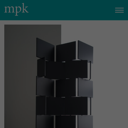
Heute geöffnet
11:00
–
20:00
Uhr
Besucherinfo
Heute im mpk
Für heute sind keine Veranstaltungen geplant.
zum Veranstaltungskalender
Tickets