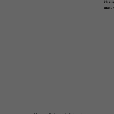
klass
muss d