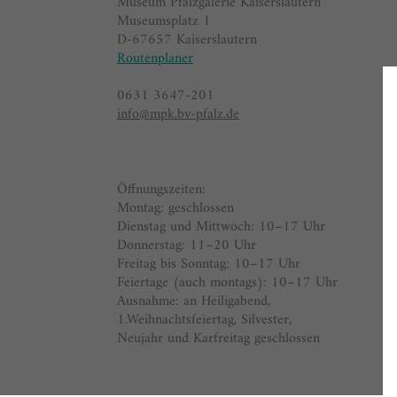
Museum Pfalzgalerie Kaiserslautern
Museumsplatz 1
D-67657 Kaiserslautern
Routenplaner
0631 3647-201
info@mpk.bv-pfalz.de
Öffnungszeiten:
Montag: geschlossen
Dienstag und Mittwoch: 10–17 Uhr
Donnerstag: 11–20 Uhr
Freitag bis Sonntag: 10–17 Uhr
Feiertage (auch montags): 10–17 Uhr
Ausnahme: an Heiligabend,
1.Weihnachtsfeiertag, Silvester,
Neujahr und Karfreitag geschlossen