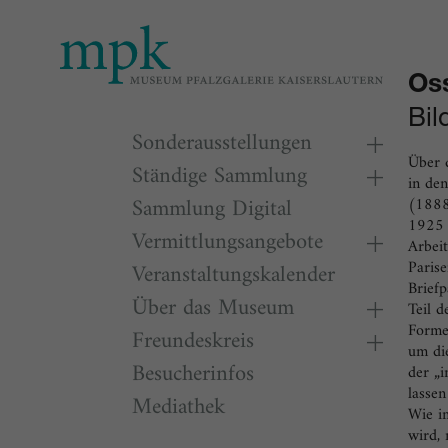
Heute
10:00
Os
Besu
Bil
Sonderausstellungen
Über 
Ständige Sammlung
in de
Sammlung Digital
(1888
1925 
Vermittlungsangebote
Arbeit
Paris
Veranstaltungskalender
Briefp
Über das Museum
Teil 
Formen
Freundeskreis
um die
Besucherinfos
der „i
lasse
Mediathek
Wie i
wird, 