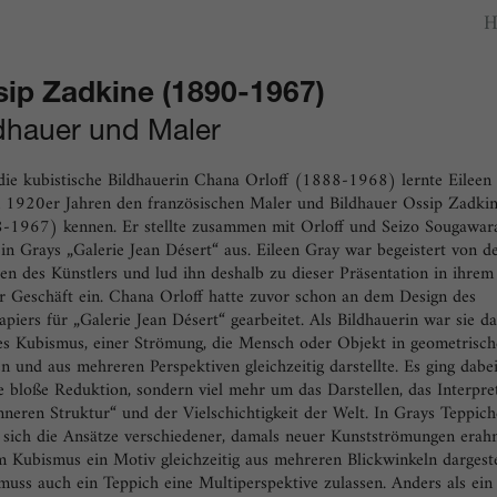
H
 geöffnet
Heute im mpk
–
17:00
Uhr
Für heute sind keine Veranstalt
sip Zadkine (1890-1967)
cherinfo
zum Veranstaltungskalender
dhauer und Maler
die kubistische Bildhauerin Chana Orloff (1888-1968) lernte Eileen
n 1920er Jahren den französischen Maler und Bildhauer Ossip Zadki
-1967) kennen. Er stellte zusammen mit Orloff und Seizo Sougawar
in Grays „Galerie Jean Désert“ aus. Eileen Gray war begeistert von d
en des Künstlers und lud ihn deshalb zu dieser Präsentation in ihrem
er Geschäft ein. Chana Orloff hatte zuvor schon an dem Design des
apiers für „Galerie Jean Désert“ gearbeitet. Als Bildhauerin war sie d
des Kubismus, einer Strömung, die Mensch oder Objekt in geometrisc
 und aus mehreren Perspektiven gleichzeitig darstellte. Es ging dabei
 bloße Reduktion, sondern viel mehr um das Darstellen, das Interpre
nneren Struktur“ und der Vielschichtigkeit der Welt. In Grays Teppic
n sich die Ansätze verschiedener, damals neuer Kunstströmungen erah
m Kubismus ein Motiv gleichzeitig aus mehreren Blickwinkeln dargeste
muss auch ein Teppich eine Multiperspektive zulassen. Anders als ein