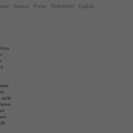
eute
Suchen
Presse
Newsletter
English
ungen geplant.
Tickets
 Gray
ne
a
en
amals
hen
 nicht
tieren
hen
nen.
llt