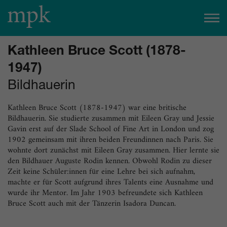
Heute geöffnet
11:00
–
20:00
Uhr
Kathleen Bruce Scott (1878-
Besucherinfo
1947)
Bildhauerin
Heute im mpk
Kathleen Bruce Scott (1878-1947) war eine britische
Bildhauerin. Sie studierte zusammen mit Eileen Gray und Jessie
Für heute sind keine Veranstaltungen geplant.
Gavin erst auf der Slade School of Fine Art in London und zog
zum Veranstaltungskalender
Tickets
1902 gemeinsam mit ihren beiden Freundinnen nach Paris. Sie
wohnte dort zunächst mit Eileen Gray zusammen. Hier lernte sie
den Bildhauer Auguste Rodin kennen. Obwohl Rodin zu dieser
Zeit keine Schüler:innen für eine Lehre bei sich aufnahm,
machte er für Scott aufgrund ihres Talents eine Ausnahme und
wurde ihr Mentor. Im Jahr 1903 befreundete sich Kathleen
Bruce Scott auch mit der Tänzerin Isadora Duncan.